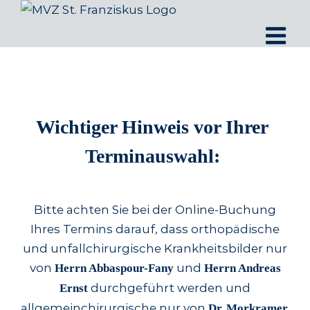
Zum
Inhalt
springen
Wichtiger Hinweis vor Ihrer
Terminauswahl:
Bitte achten Sie bei der Online-Buchung
Ihres Termins darauf, dass orthopädische
und unfallchirurgische Krankheitsbilder nur
von
und
Herrn Abbaspour-Fany
Herrn Andreas
durchgeführt werden und
Ernst
allgemeinchirurgische nur von
Dr. Morkramer.