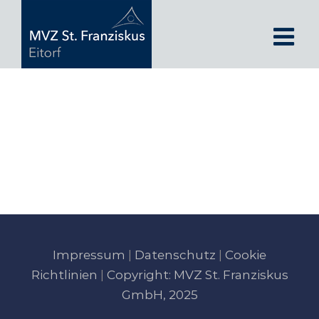
Zum
Inhalt
springen
Impressum
|
Datenschutz
|
Cookie
Richtlinien
|
Copyright: MVZ St. Franziskus
GmbH, 2025