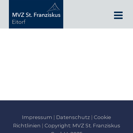
Zum
Inhalt
springen
Impressum
|
Datenschutz
|
Cookie
Richtlinien
|
Copyright: MVZ St. Franziskus